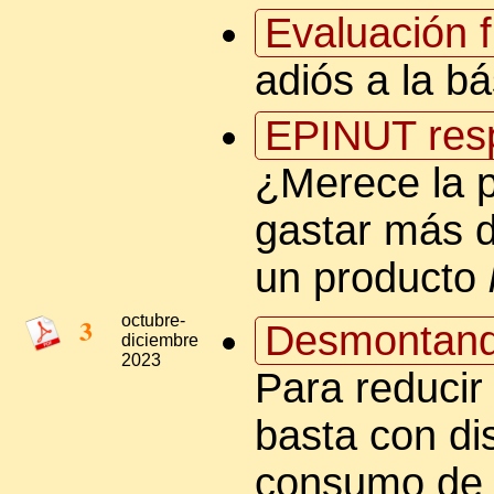
Evaluación f
adiós a la bá
EPINUT res
¿Merece la 
gastar más d
un producto
3
octubre-
Desmontand
diciembre
2023
Para reducir
basta con dis
consumo de s