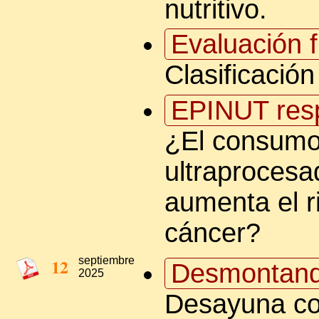
nutritivo.
Evaluación f
Clasificació
EPINUT res
¿El consumo
ultraprocesa
aumenta el r
cáncer?
12
septiembre
Desmontand
2025
Desayuna c