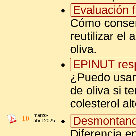
Evaluación f
Cómo conser
reutilizar el 
oliva.
EPINUT res
¿Puedo usar
de oliva si t
colesterol al
10
marzo-
Desmontand
abril 2025
Diferencia e