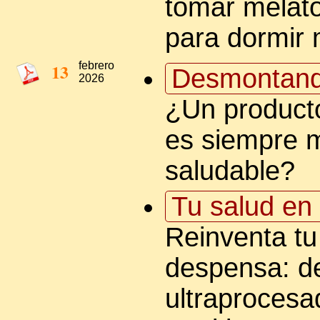
tomar melat
para dormir 
13
febrero
Desmontand
2026
¿Un producto
es siempre 
saludable?
Tu salud en 
Reinventa tu
despensa: d
ultraprocesa