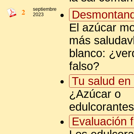
2
septiembre
Desmontand
2023
El azúcar m
más saludavl
blanco: ¿ver
falso?
Tu salud en 
¿Azúcar o
edulcorante
Evaluación f