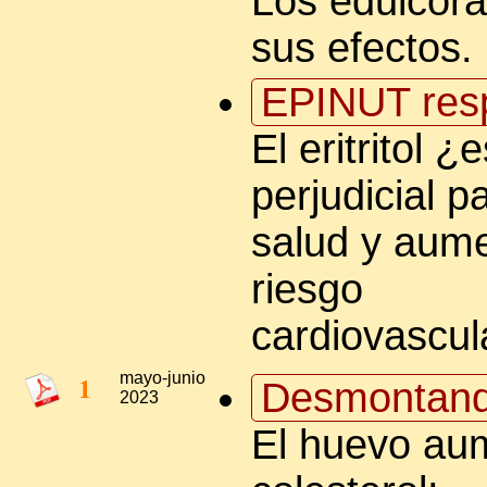
Los edulcora
sus efectos.
EPINUT res
El eritritol ¿
perjudicial p
salud y aume
riesgo
cardiovascul
1
mayo-junio
Desmontand
2023
El huevo au