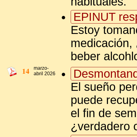
habituales.
EPINUT res
Estoy toman
medicación,
beber alcohl
14
marzo-
Desmontand
abril 2026
El sueño per
puede recup
el fin de se
¿verdadero o