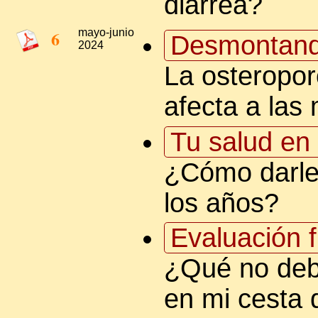
diarrea?
6
mayo-junio
Desmontand
2024
La osteropor
afecta a las
Tu salud en 
¿Cómo darle
los años?
Evaluación f
¿Qué no debe
en mi cesta 