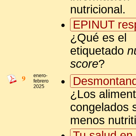
nutricional.
EPINUT res
¿Qué es el
etiquetado
nu
score
?
9
enero-
Desmontand
febrero
2025
¿Los alimen
congelados 
menos nutrit
Tu salud en 